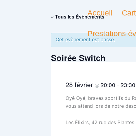
Aller
au
Accueil
Car
« Tous les Évènements
contenu
Prestations é
Cet évènement est passé.
Soirée Switch
28 février
20:00
23:30
@
–
Oyé Oyé, braves sportifs du R
vous attend lors de notre dés
Les Élixirs, 42 rue des Plantes